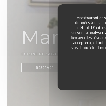
Le restaurant et s
données à caractèr
défaut. D'autres
Manat
servent à analyser v
lien avec les réseau
accepter », « Tout
vos choix à tout mo
CUISINE DE SAISON
|
PERPIGNAN
RÉSERVER