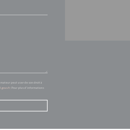
mmateur peut user de son droit à
l.gouv.fr
. Pour plus d'informations