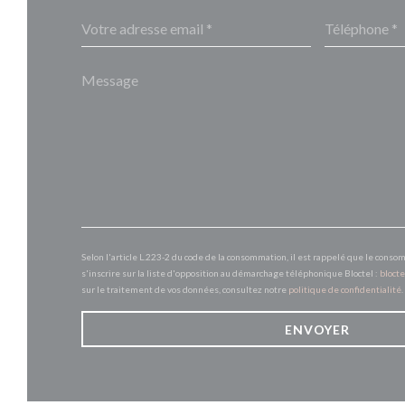
Selon l'article L.223-2 du code de la consommation, il est rappelé que le conso
s'inscrire sur la liste d'opposition au démarchage téléphonique Bloctel :
blocte
sur le traitement de vos données, consultez notre
politique de confidentialité
.