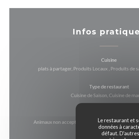
Infos pratiqu
Cuisine
plats à partager, Produits Locaux , Produits de s
Type de restaurant
Cuisine de Saison, Cuisine de ma
Services
Le restaurant et s
Animaux non acceptés, Accepte les réservations, 
données à caractèr
mobilité réduite, Climatisati
défaut. D'autres