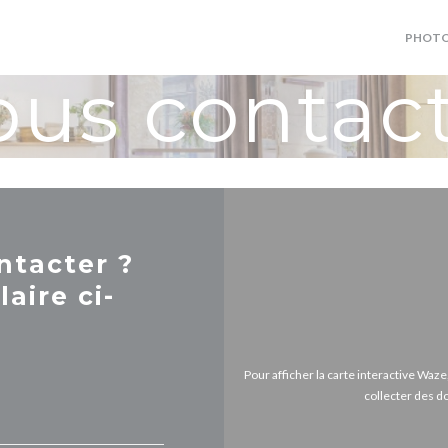
PHOT
us contac
ntacter ?
aire ci-
Pour afficher la carte interactive Wa
collecter des d