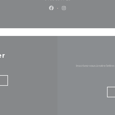
Facebook ((ouvre une nouvelle 
Instagram ((ouvre une nou
er
Inscrivez-vous à notre lettr