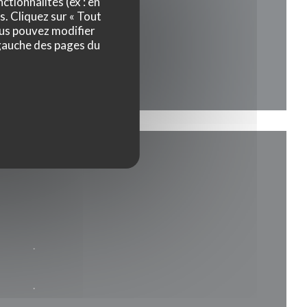
ctionnalités (ex : en
s. Cliquez sur « Tout
ous pouvez modifier
 gauche des pages du
.
.