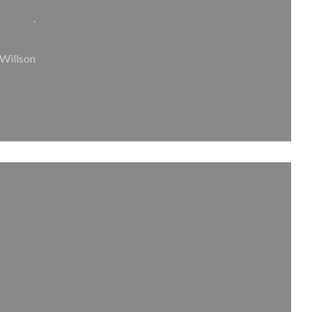
.
Willson
uvelle fenêtre))