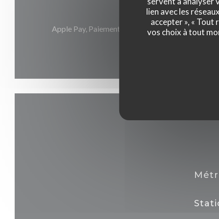
servent à analyser v
lien avec les réseau
Moyens de paiement
accepter », « Tout
Apple Pay, Paiement Sans Contact, Eurocard/Maste
vos choix à tout mo
Carte Bleue
Métr
Stat