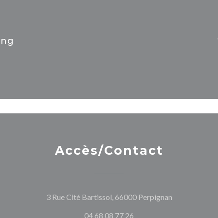
ing
Accès/Contact
((ouvre une no
3 Rue Cité Bartissol, 66000 Perpignan
04 68 08 77 26