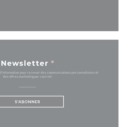
fenêtre))
velle fenêtre))
Newsletter
*
e d'information pour recevoir des communications personnalisées et
des offres marketing par courriel.
S'ABONNER